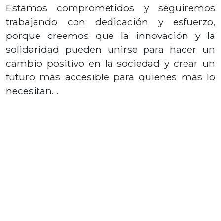
Estamos comprometidos y seguiremos
trabajando con dedicación y esfuerzo,
porque creemos que la innovación y la
solidaridad pueden unirse para hacer un
cambio positivo en la sociedad y crear un
futuro más accesible para quienes más lo
necesitan. .
Únete a la causa realizando tu donativo
en
www.markoptic.mx
. Si deseas más
información contáctanos al teléfono 800
509 1985, o al
correo
info@fundacionmarkoptic.org.mx
.