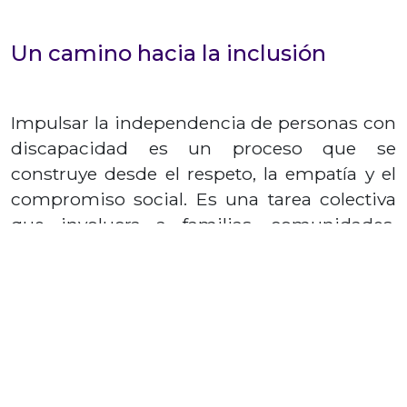
Un camino hacia la inclusión
Impulsar la independencia de personas con
discapacidad es un proceso que se
construye desde el respeto, la empatía y el
compromiso social. Es una tarea colectiva
que involucra a familias, comunidades,
instituciones y gobiernos. Todos podemos
ser parte del cambio.
Desde
Fundación Markoptic
, trabajamos
para construir un mundo donde cada
persona pueda vivir con dignidad,